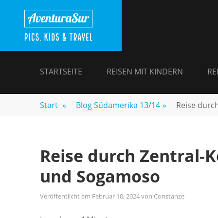
Zum
AVENTURASUR
Kids, Pics & Travel
Inhalt
springen
STARTSEITE
REISEN MIT KINDERN
RE
Start
»
Blog Südamerika 13/14
»
Reise durc
Reise durch Zentral-K
und Sogamoso
Veröffentlicht am
Februar 10, 2024
von
Constanze