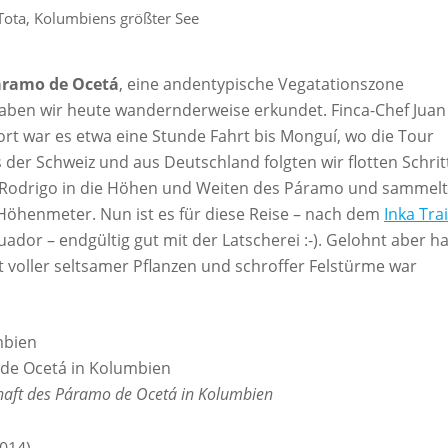
Tota, Kolumbiens größter See
áramo de Ocetá
, eine andentypische Vegatationszone
aben wir heute wandernderweise erkundet. Finca-Chef Juan
t war es etwa eine Stunde Fahrt bis Monguí, wo die Tour
 der Schweiz und aus Deutschland folgten wir flotten Schrit
de Rodrigo in die Höhen und Weiten des Páramo und sammel
Höhenmeter. Nun ist es für diese Reise – nach dem
Inka Trai
uador – endgültig gut mit der Latscherei :-). Gelohnt aber ha
t voller seltsamer Pflanzen und schroffer Felstürme war
haft des Páramo de Ocetá in Kolumbien