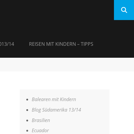
013/14
REISEN MIT KINDERN – TIPPS
Balearen mit Kindern
Blog Südamerika 13/14
Brasilien
Ecuador