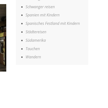
Schwanger reisen
Spanien mit Kindern
Spanisches Festland mit Kindern
Städtereisen
Südamerika
Tauchen
Wandern