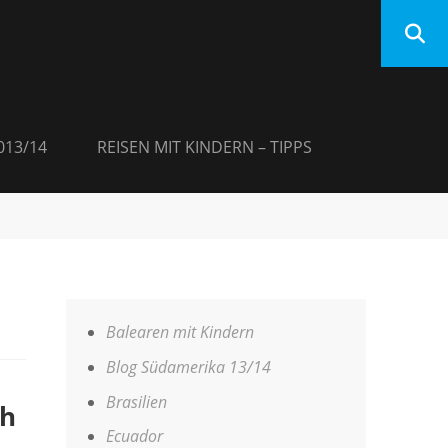
013/14
REISEN MIT KINDERN – TIPPS
Balearen mit Kindern
Blog Südamerika 13/14
Brasilien
ch
Ecuador