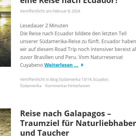
eine Reise nach Ecuador?
Veröffentlicht am
Februar 8, 2024
Lesedauer
2
Minuten
Die Reise nach Ecuador bildete den letzten Teil
unserer Südamerika-Reise zu fünft. Ecuador habe
wir auf diesem Road Trip noch intensiver bereist a
zuvor Brasilien und Peru. Vom Naturreservat
Cuyabeno
Weiterlesen …
Veröffentlicht in
Blog Südamerika 13/14
,
Ecuador
,
Südamerika
Kommentar hinterlassen
Reise nach Galapagos –
Traumziel für Naturliebhabe
und Taucher