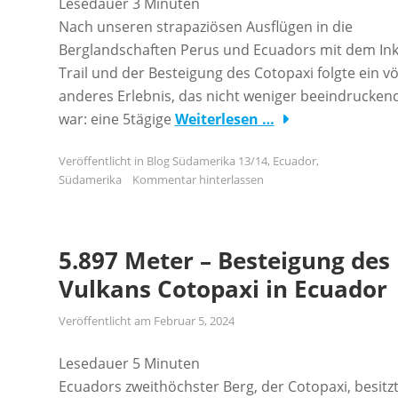
Lesedauer
3
Minuten
Nach unseren strapaziösen Ausflügen in die
Berglandschaften Perus und Ecuadors mit dem Ink
Trail und der Besteigung des Cotopaxi folgte ein völ
anderes Erlebnis, das nicht weniger beeindrucken
war: eine 5tägige
Weiterlesen …
Veröffentlicht in
Blog Südamerika 13/14
,
Ecuador
,
Südamerika
Kommentar hinterlassen
5.897 Meter – Besteigung des
Vulkans Cotopaxi in Ecuador
Veröffentlicht am
Februar 5, 2024
Lesedauer
5
Minuten
Ecuadors zweithöchster Berg, der Cotopaxi, besitz