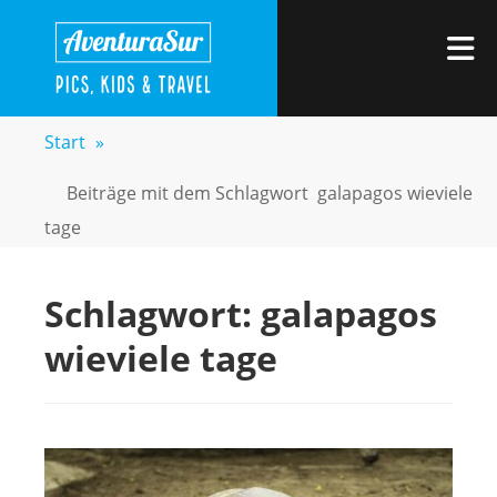
Zum
AVENTURASUR
Kids, Pics & Travel
Inhalt
M
springen
Start
»
Beiträge mit dem Schlagwort
galapagos wieviele
tage
Schlagwort:
galapagos
wieviele tage