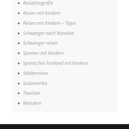
Reisefotografie
Reisen mit Kindern
Reisen mit Kindern – Tipps
Schwanger nach Namibia
Schwanger reisen
Spanien mit Kindern
Spanisches Festland mit Kindern
Städtereisen
Südamerika
Tauchen
Wandern