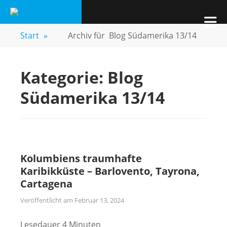
Zum
AVENTURASUR
Kids, Pics & Travel
Inhalt
M
springen
Start
»
Archiv für
Blog Südamerika 13/14
Kategorie:
Blog
Südamerika 13/14
Kolumbiens traumhafte
Karibikküste – Barlovento, Tayrona,
Cartagena
Veröffentlicht am
Februar 13, 2024
Lesedauer
4
Minuten