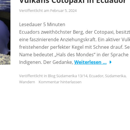
Vulkans Cotopaxi in Ecuador
Veröffentlicht am
Februar 5, 2024
Lesedauer
5
Minuten
Ecuadors zweithöchster Berg, der Cotopaxi, besitz
eine faszinierende Anziehungskraft. Ein aktiver Vul
freistehender perfekter Kegel mit Schnee drauf. Se
Name bedeutet „Hals des Mondes“ in der Sprache
Indigenen. Der Gedanke,
Weiterlesen …
Veröffentlicht in
Blog Südamerika 13/14
,
Ecuador
,
Südamerika
,
Wandern
Kommentar hinterlassen