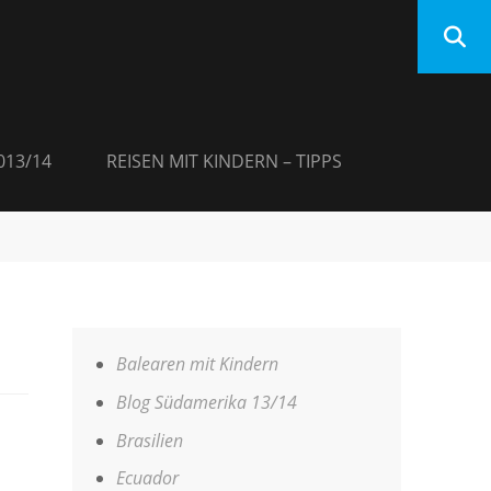
013/14
REISEN MIT KINDERN – TIPPS
Balearen mit Kindern
Blog Südamerika 13/14
Brasilien
Ecuador