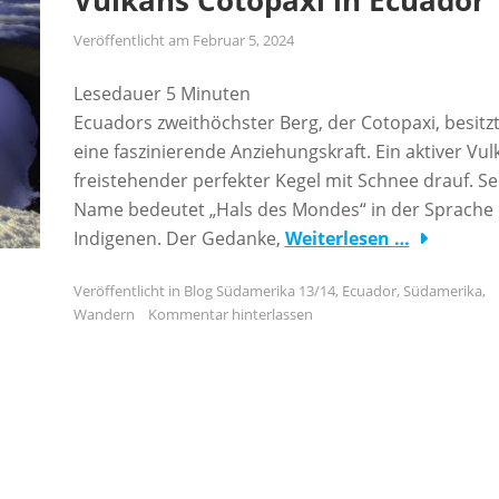
Vulkans Cotopaxi in Ecuador
Veröffentlicht am
Februar 5, 2024
Lesedauer
5
Minuten
Ecuadors zweithöchster Berg, der Cotopaxi, besitz
eine faszinierende Anziehungskraft. Ein aktiver Vul
freistehender perfekter Kegel mit Schnee drauf. Se
Name bedeutet „Hals des Mondes“ in der Sprache
Indigenen. Der Gedanke,
Weiterlesen …
Veröffentlicht in
Blog Südamerika 13/14
,
Ecuador
,
Südamerika
,
Wandern
Kommentar hinterlassen