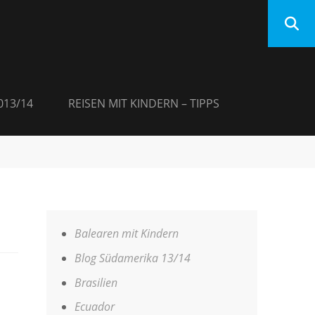
013/14
REISEN MIT KINDERN – TIPPS
Balearen mit Kindern
Blog Südamerika 13/14
Brasilien
Ecuador