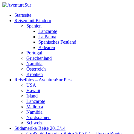
Zum
Inhalt
Menü
AventuraSur
Startseite
springen
Kids, Pics & Travel
Reisen mit Kindern
Spanien
Lanzarote
La Palma
Spanisches Festland
Balearen
Portugal
Griechenland
Namibia
Österreich
Kroatien
Reisefotos – AventuraSur Pics
USA
Hawaii
Island
Lanzarote
Mallorca
Namibia
Nordspanien
Schweiz
Südamerika-Reise 2013/14
Große Südamerika-Reise 2013/14 – Unsere Route