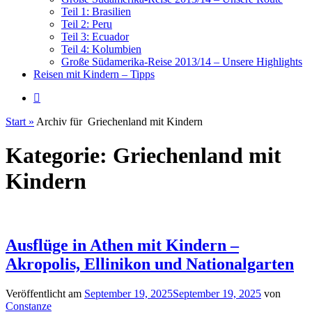
Teil 1: Brasilien
Teil 2: Peru
Teil 3: Ecuador
Teil 4: Kolumbien
Große Südamerika-Reise 2013/14 – Unsere Highlights
Reisen mit Kindern – Tipps
Start
»
Archiv für
Griechenland mit Kindern
Kategorie:
Griechenland mit
Kindern
Ausflüge in Athen mit Kindern –
Akropolis, Ellinikon und Nationalgarten
Veröffentlicht am
September 19, 2025
September 19, 2025
von
Constanze