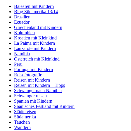
Balearen mit Kindern
Blog Südamerika 13/14
Brasilien
Ecuador
Griechenland mit Kindern
Kolumbien
Kroatien mit Kleinkind
La Palma mit Kindern
Lanzarote mit Kindern
Namibia
Österreich mit Kleinkind
Peru
Portugal mit Kindern
Reisefotografie
Reisen mit Kindern
Reisen mit Kindern – Tipps
Schwanger nach Namibia
Schwanger reisen
Spanien mit Kindern
Spanisches Festland mit Kindern
Städtereisen
Südamerika
Tauchen
Wandern