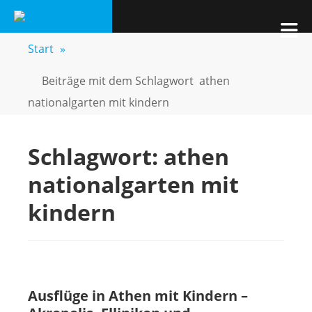
Zum
AVENTURASUR
Kids, Pics & Travel
Inhalt
M
springen
Start
»
Beiträge mit dem Schlagwort
athen
nationalgarten mit kindern
Schlagwort:
athen
nationalgarten mit
kindern
Ausflüge in Athen mit Kindern –