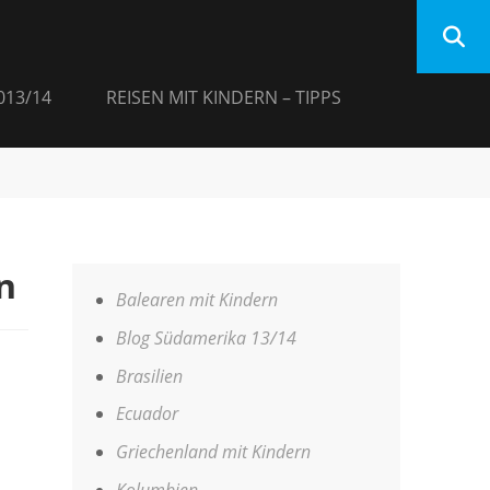
013/14
REISEN MIT KINDERN – TIPPS
n
Balearen mit Kindern
Blog Südamerika 13/14
Brasilien
Ecuador
Griechenland mit Kindern
Kolumbien