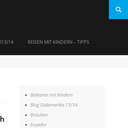
013/14
REISEN MIT KINDERN – TIPPS
Balearen mit Kindern
Blog Südamerika 13/14
Brasilien
ch
Ecuador