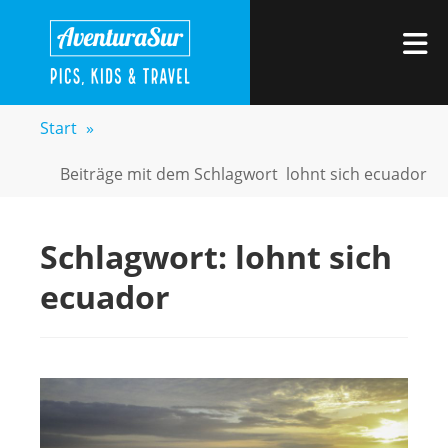
Zum
AVENTURASUR
Kids, Pics & Travel
Inhalt
M
springen
Start
»
Beiträge mit dem Schlagwort
lohnt sich ecuador
Schlagwort:
lohnt sich
ecuador