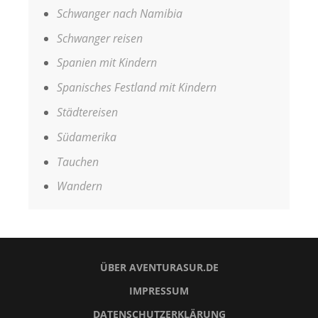
Schwanger nach Namibia
Schwanger reisen
Spanien mit Kindern
Spanisches Festland mit Kindern
Städtereisen
Südamerika
Tauchen
Wandern
ÜBER AVENTURASUR.DE
IMPRESSUM
DATENSCHUTZERKLÄRUNG