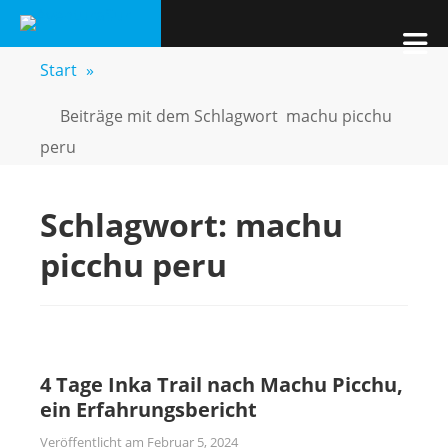
Zum
AVENTURASUR
Kids, Pics & Travel
Inhalt
M
springen
Start
»
Beiträge mit dem Schlagwort
machu picchu
peru
Schlagwort:
machu
picchu peru
4 Tage Inka Trail nach Machu Picchu,
ein Erfahrungsbericht
Veröffentlicht am
Februar 5, 2024