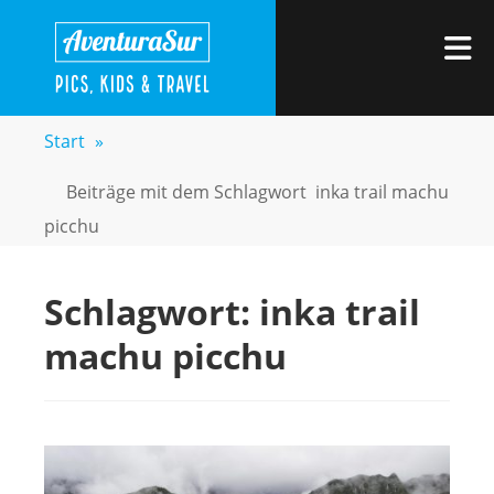
Zum
AVENTURASUR
Kids, Pics & Travel
Inhalt
M
springen
Start
»
Beiträge mit dem Schlagwort
inka trail machu
picchu
Schlagwort:
inka trail
machu picchu