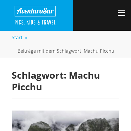
Zum
AVENTURASUR
Kids, Pics & Travel
Inhalt
M
springen
Start
»
Beiträge mit dem Schlagwort
Machu Picchu
Schlagwort:
Machu
Picchu