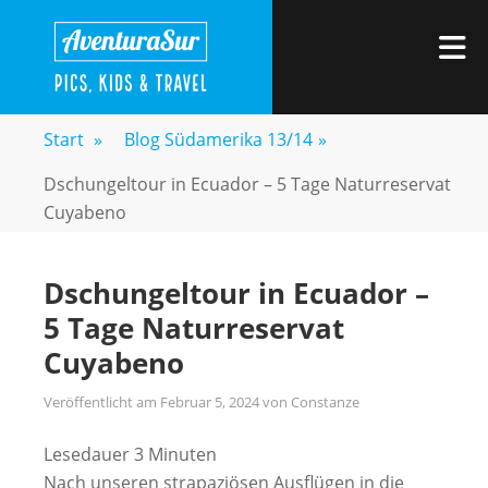
Zum
AVENTURASUR
Kids, Pics & Travel
Inhalt
M
springen
Start
»
Blog Südamerika 13/14
»
Dschungeltour in Ecuador – 5 Tage Naturreservat
Cuyabeno
Dschungeltour in Ecuador –
5 Tage Naturreservat
Cuyabeno
Veröffentlicht am
Februar 5, 2024
von
Constanze
Lesedauer
3
Minuten
Nach unseren strapaziösen Ausflügen in die