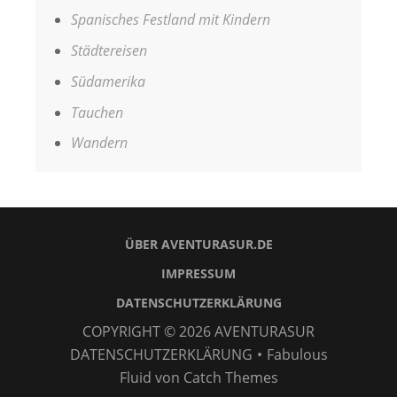
Spanisches Festland mit Kindern
Städtereisen
Südamerika
Tauchen
Wandern
ÜBER AVENTURASUR.DE
IMPRESSUM
DATENSCHUTZERKLÄRUNG
COPYRIGHT © 2026
AVENTURASUR
DATENSCHUTZERKLÄRUNG
•
Fabulous
Fluid von
Catch Themes