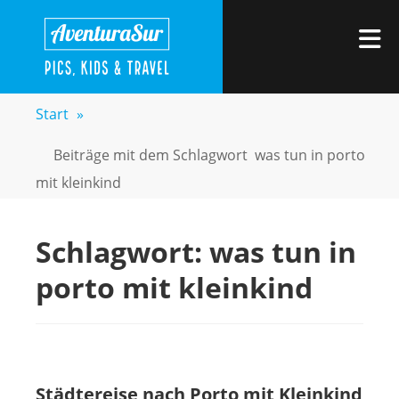
Zum
AVENTURASUR
Kids, Pics & Travel
Inhalt
M
springen
Start
»
Beiträge mit dem Schlagwort
was tun in porto
mit kleinkind
Schlagwort:
was tun in
porto mit kleinkind
Städtereise nach Porto mit Kleinkind