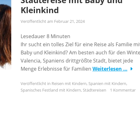
Städtereise mit Baby und
Kleinkind
Veröffentlicht am
Februar 21, 2024
Lesedauer
8
Minuten
Ihr sucht ein tolles Ziel für eine Reise als Familie mi
Baby und Kleinkind? Am besten auch für den Winte
Valencia, Spaniens drittgrößte Stadt, bietet jede
Menge Erlebnisse für Familien
Weiterlesen …
Veröffentlicht in
Reisen mit Kindern
,
Spanien mit Kindern
,
Spanisches Festland mit Kindern
,
Städtereisen
1 Kommentar