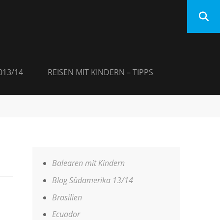
013/14
REISEN MIT KINDERN – TIPPS
Balearen mit Kindern
Blog Südamerika 13/14
Brasilien
Ecuador