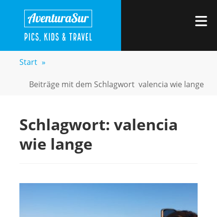
Zum
AVENTURASUR
Kids, Pics & Travel
Inhalt
M
springen
Start
»
Beiträge mit dem Schlagwort
valencia wie lange
Schlagwort:
valencia
wie lange