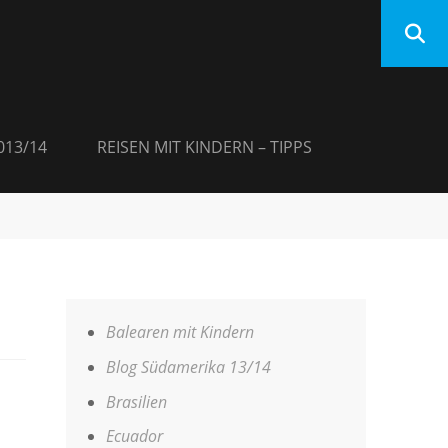
013/14
REISEN MIT KINDERN – TIPPS
Balearen mit Kindern
Blog Südamerika 13/14
Brasilien
Ecuador