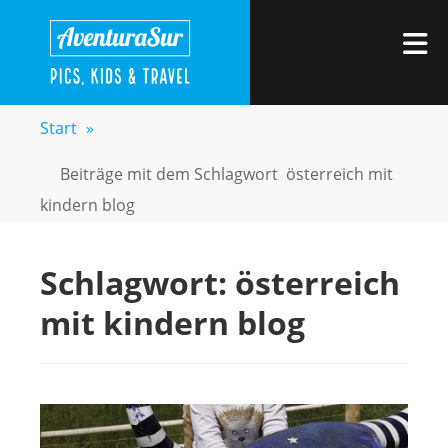
Zum
AVENTURASUR
Kids, Pics & Travel
Inhalt
M
springen
Start
»
Beiträge mit dem Schlagwort
österreich mit
kindern blog
Schlagwort:
österreich
mit kindern blog