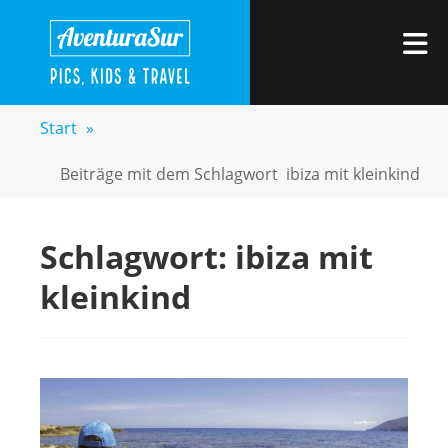
Zum
AVENTURASUR
Kids, Pics & Travel
Inhalt
M
springen
Start
»
Beiträge mit dem Schlagwort
ibiza mit kleinkind
Schlagwort:
ibiza mit
kleinkind