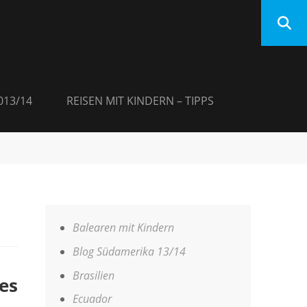
013/14
REISEN MIT KINDERN – TIPPS
Balearen mit Kindern
Blog Südamerika 13/14
Brasilien
les
Ecuador