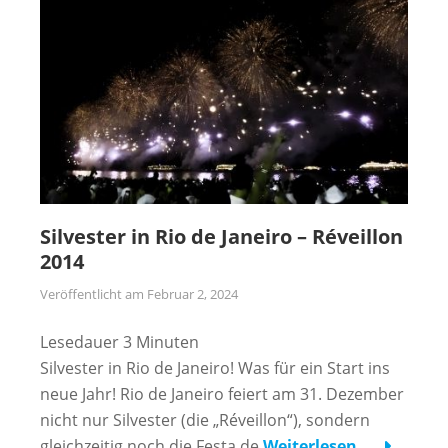
Silvester in Rio de Janeiro – Réveillon
2014
Veröffentlicht am
Februar 2, 2024
Lesedauer
3
Minuten
Silvester in Rio de Janeiro! Was für ein Start ins
neue Jahr! Rio de Janeiro feiert am 31. Dezember
nicht nur Silvester (die „Réveillon“), sondern
gleichzeitig noch die Festa de
Weiterlesen …