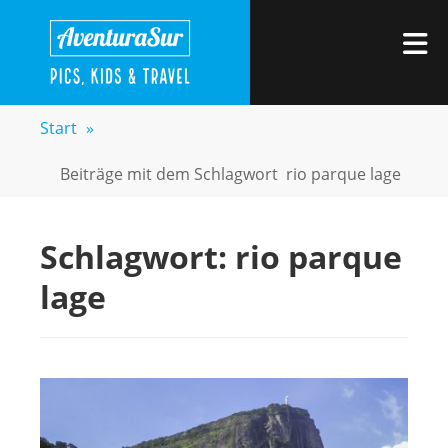
Zum
AVENTURASUR
Kids, Pics & Travel
Inhalt
M
springen
Start
»
Beiträge mit dem Schlagwort
rio parque lage
Schlagwort:
rio parque
lage