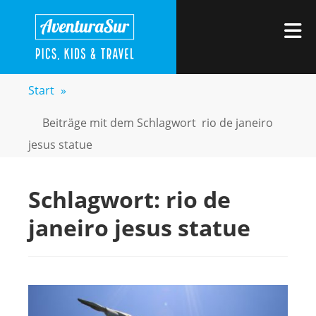
Zum
AVENTURASUR
Kids, Pics & Travel
Inhalt
M
springen
Start
»
Beiträge mit dem Schlagwort
rio de janeiro
jesus statue
Schlagwort:
rio de
janeiro jesus statue