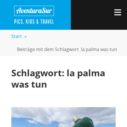
Zum
AVENTURASUR
Kids, Pics & Travel
Inhalt
M
springen
Start
»
Beiträge mit dem Schlagwort
la palma was tun
Schlagwort:
la palma
was tun