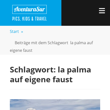
Zum
AVENTURASUR
Kids, Pics & Travel
Inhalt
M
springen
Start
»
Beiträge mit dem Schlagwort
la palma auf
eigene faust
Schlagwort:
la palma
auf eigene faust