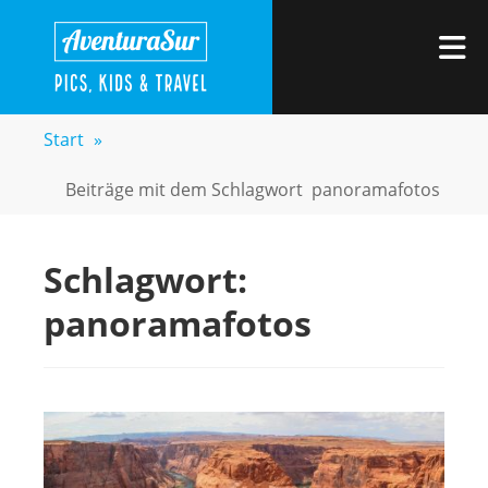
Zum
AVENTURASUR
Kids, Pics & Travel
Inhalt
M
springen
Start
»
Beiträge mit dem Schlagwort
panoramafotos
Schlagwort:
panoramafotos