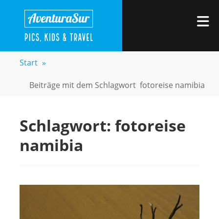
Zum
AVENTURASUR
Kids, Pics & Travel
Inhalt
M
springen
Start
»
Beiträge mit dem Schlagwort
fotoreise namibia
Schlagwort:
fotoreise
namibia